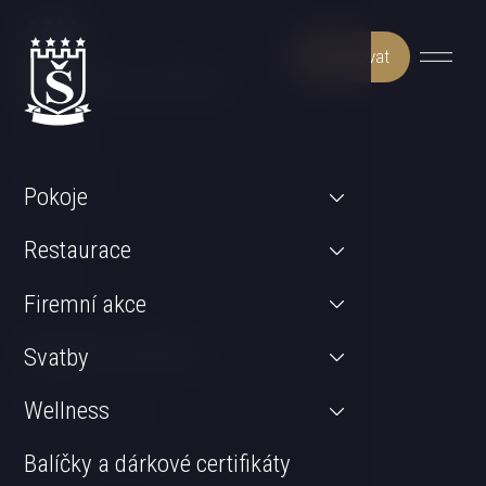
Rezervovat
Může Vás zajímat
Wellness
Restaurace
Pokoje
Pokoje
Restaurace
Svatby
Firemní akce
Důležité odkazy
Svatby
GDPR & Cookies
Wellness
Obchodní podmínky
Balíčky a dárkové certifikáty