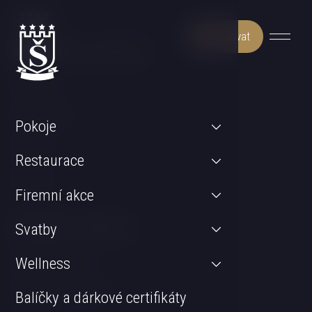
Rezervovat
Může Vás zajímat
Wellness
Restaurace
Pokoje
Pokoje
Restaurace
Svatby
Firemní akce
Důležité odkazy
Svatby
GDPR & Cookies
Wellness
Obchodní podmínky
Balíčky a dárkové certifikáty