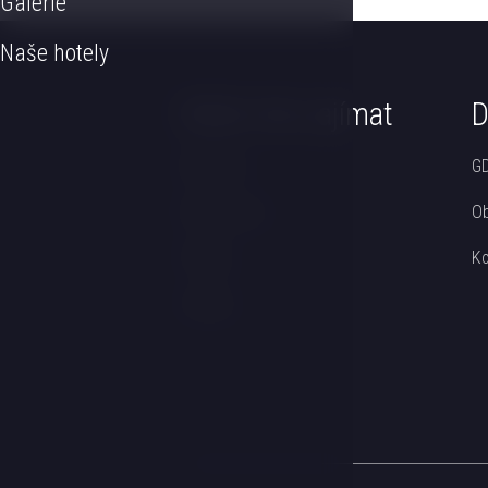
Galerie
Naše hotely
Může Vás zajímat
D
Wellness
GD
Restaurace
Ob
Pokoje
Ko
Svatby