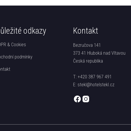
ůležité odkazy
Kontakt
PR & Cookies
Bezručova 141
373 41 Hluboká nad Vltavou
chodní podmínky
Česká republika
ntakt
T:
+420 387 967 491
E:
stekl@hotelstekl.cz