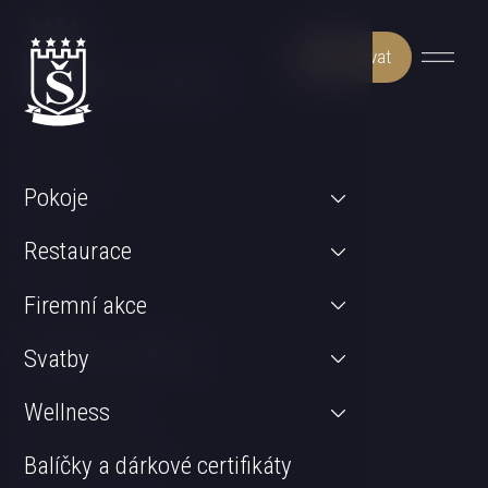
Rezervovat
Může Vás zajímat
Wellness
Restaurace
Pokoje
Pokoje
Restaurace
Svatby
Firemní akce
Důležité odkazy
Svatby
GDPR & Cookies
Wellness
Obchodní podmínky
Balíčky a dárkové certifikáty