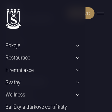
Rezervovat
Může Vás zajímat
Wellness
Restaurace
Pokoje
Pokoje
Restaurace
Svatby
Firemní akce
Důležité odkazy
Svatby
GDPR & Cookies
Wellness
Obchodní podmínky
Balíčky a dárkové certifikáty