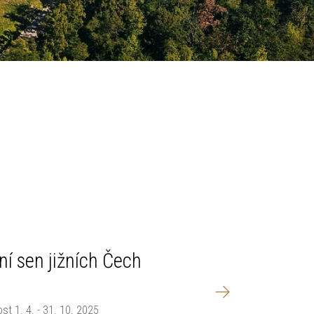
ní sen jižních Čech
Zimní pohád
ost 1. 4. - 31. 10. 2025
Platnost 6. 1. - 23. 1