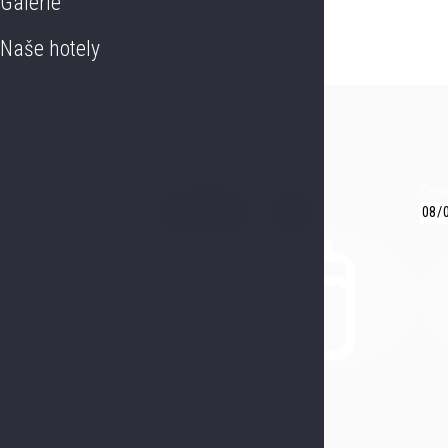
Galerie
Naše hotely
Příjezd
Depa