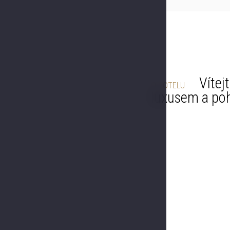
Vítejt
O HOTELU
luxusem a po