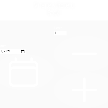
Vítejte v hotelu
Štekl
Hosté
rture