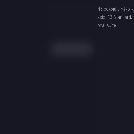
V hotelu najdete celkem 46 pokojů v několi
kategoriích: 1 Single, 1 Basic, 23 Standard,
luxe, 5 Junior suite a 3 Royal suite
Více o hotelu