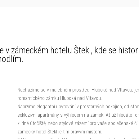
e v zámeckém hotelu Štekl, kde se histor
hodlím.
Nacházíme se v malebném prostředí Hluboké nad Vltavou, je
romantického zámku Hluboká nad Vltavou.
Nabízíme elegantní ubytování v prostorných pokojích, od sta
exkluzivní apartmány s výhledem na zámek. Ať už hledáte ro
klidné útočiště, nebo stylové zázemí pro vaše společenské či 
zámecký hotel Štekl je tím pravým místem.