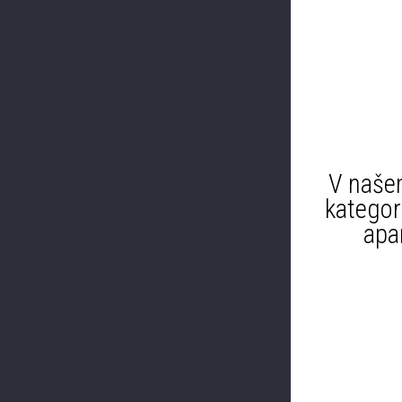
V naše
kategor
apa