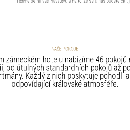
Těšíme se na vaši návštěvu a na to, že se u nás budete cítit
NAŠE POKOJE
m zámeckém hotelu nabízíme 46 pokojů 
ií, od útulných standardních pokojů až po
rtmány. Každý z nich poskytuje pohodlí a 
odpovídající královské atmosféře.