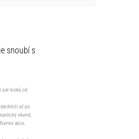
ie snoubí s
n pár kroků od
ndardních až po
mantický víkend,
firemní akce,