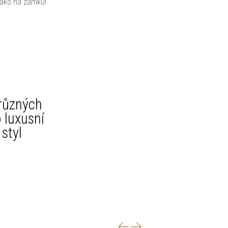
 jako na zámku!
různých
 luxusní
styl