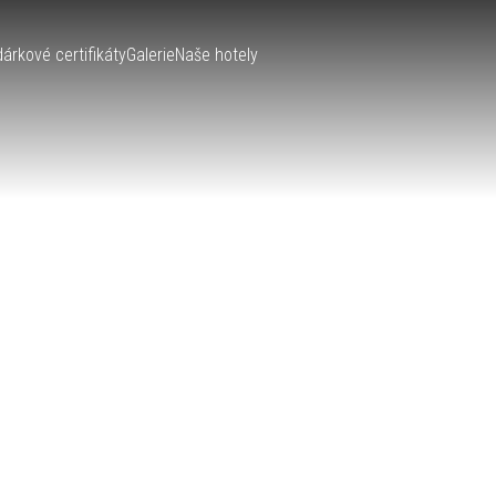
dárkové certifikáty
Galerie
Naše hotely