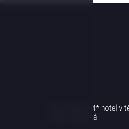
Hotel Štekl je 4* hotel v t
zámku Hluboká