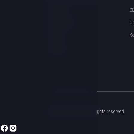
Wellness
GD
Restaurace
Ob
Pokoje
Ko
Svatby
© 2026 Hotel Štekl. All rights reserved.