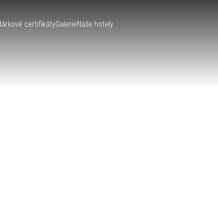
dárkové certifikáty
Galerie
Naše hotely