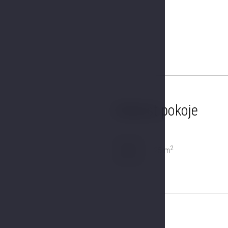
Velikost pokoje
2
25 m