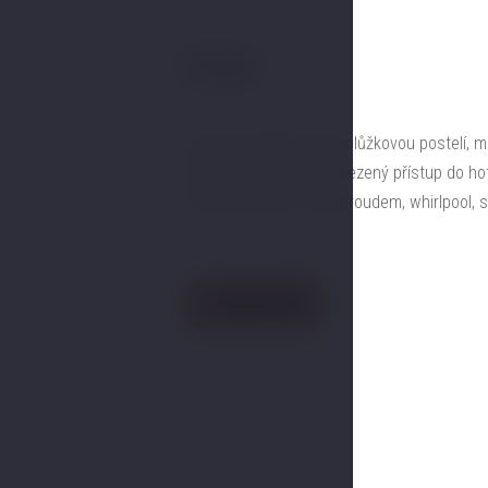
Single
Pokoj s pohodlnou jednolůžkovou postelí, 
Samozřejmostí je neomezený přístup do hot
dispozici bazén s protiproudem, whirlpool, 
Rezervovat