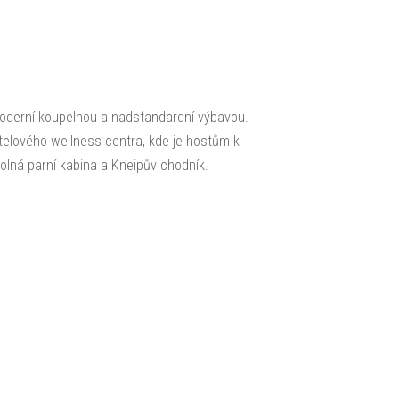
moderní koupelnou a nadstandardní výbavou.
elového wellness centra, kde je hostům k
solná parní kabina a Kneipův chodník.