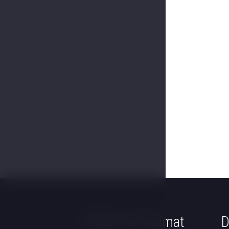
Může Vás zajímat
D