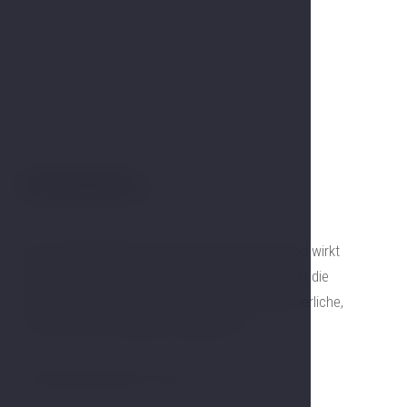
Dampfkabine
Die Salzdampfkabine oder das feuchtwarme Bad wirkt
wohltuend auf die oberen Atemwege, verbessert die
Hautqualität und unterstützt allgemein das körperliche,
emotionale und geistige Wohlbefinden.
Die Raumtemperatur reicht von 40 °C bis 50 °C.