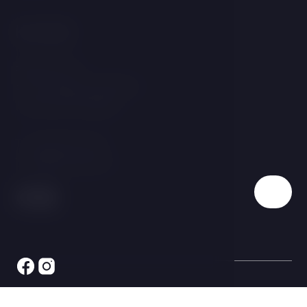
Kontakt
Bezručova 141
373 41 Hluboká nad Vltavou
Tschechische Republik
T:
+420 387 967 491
E:
stekl@hotelstekl.cz