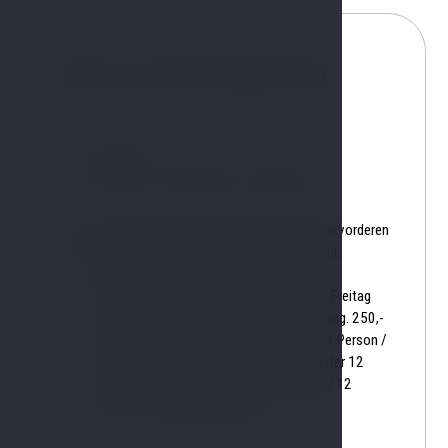
Preise und Öffnungszeiten
Montag
14:00 - 21:00 Dienstag - Donnerstag
Preis für Nicht-Übernachtungsgäste zum vorderen
Teil des Wellnessbereichs (Schwimmbad,
Whirlpool, Dampfkabine mit Ruheraum,
Kneippgang) nur von Sonntag 14.00 bis Freitag
14.00 Uhr Hotelgäste haben freien Zugang. 250,-
CZK / 1 Person / 1 Stunde 150,-CZK / 1 Person /
jede weitere Stunde 150,-CZK / Kind unter 12
Jahren / 1 Stunde 100,-CZK / Kind unter 12
Jahren / jede weitere Stunde