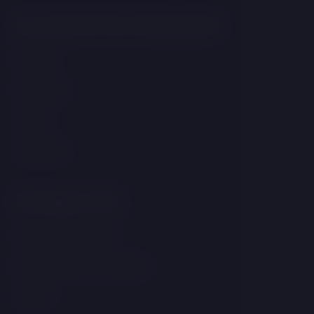
Das könnte Sie interessieren
Wellness
Restaurant
Zimmer
Hochzeiten
Wichtige Links
GDPR &amp; Cookies
Bedingungen und Konditionen
Kontakt