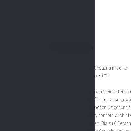
Private Sauna
Finnische Heißluft-Trockensauna mit einer
Temperatur von 60 °C bis 80 °C
Die Heißluft-Trockensauna mit einer Tempe
60 °C bis 80 °C ist ideal für eine außergew
Entspannung in einer schönen Umgebung für
die nicht nur entspannen, sondern auch et
ihre Gesundheit tun wollen. Bis zu 6 Perso