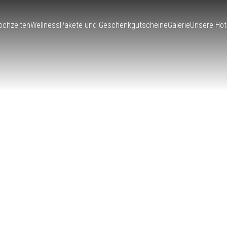
ochzeiten
Wellness
Pakete und Geschenkgutscheine
Galerie
Unsere Hot