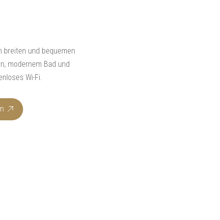
m breiten und bequemen
ten, modernem Bad und
nloses Wi-Fi.
en