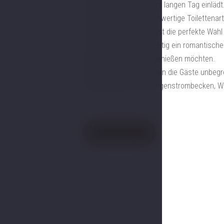
Entspannen nach einem langen Tag einlädt.
modern und bietet hochwertige Toilettenar
Das Standard-Zimmer ist die perfekte Wahl
wünschen und gleichzeitig ein romantisch
Eleganz und Komfort genießen möchten.
Selbstverständlich haben die Gäste unbeg
Wellnessbereich mit Gegenstrombecken, Wh
Jetzt buchen
Galerie