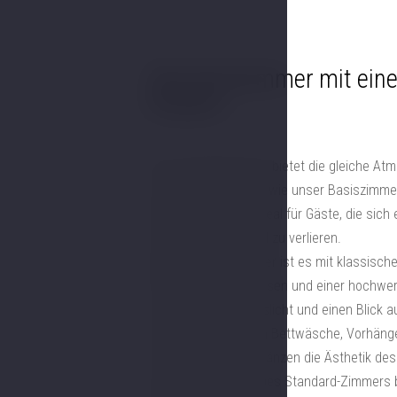
Standardzimmer mit eine
Eleganz.
Das Standardzimmer bietet die gleiche A
historischer Eleganz wie unser Basiszimmer
Dieses Zimmer ist ideal für Gäste, die sic
intime Schlossgefühl zu verlieren.
Wie das Basic-Zimmer ist es mit klassisch
Bett mit weichen Kissen und einer hochwer
sorgen für viel Tageslicht und einen Blick 
Stoffe, einschließlich Bettwäsche, Vorhänge
Atmosphäre und ergänzen die Ästhetik de
Die größere Fläche des Standard-Zimmers b